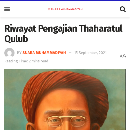
Riwayat Pengajian Thaharatul
Qulub
BY
SUARA MUHAMMADIYAH
15 September, 2021
A
A
Reading Time: 2 mins read