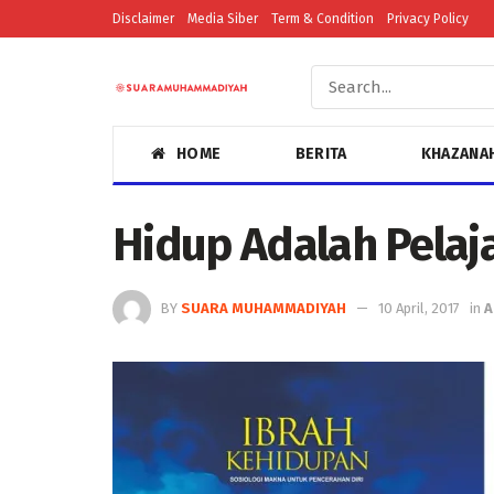
Disclaimer
Media Siber
Term & Condition
Privacy Policy
HOME
BERITA
KHAZANA
Hidup Adalah Pelaj
BY
SUARA MUHAMMADIYAH
10 April, 2017
in
A