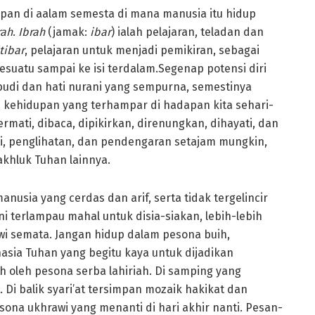
pan di aalam semesta di mana manusia itu hidup
rah
.
Ibrah
(jamak:
ibar
) ialah pelajaran, teladan dan
itibar
, pelajaran untuk menjadi pemikiran, sebagai
suatu sampai ke isi terdalam.Segenap potensi diri
budi dan hati nurani yang sempurna, semestinya
 kehidupan yang terhampar di hadapan kita sehari-
ermati, dibaca, dipikirkan, direnungkan, dihayati, dan
ti, penglihatan, dan pendengaran setajam mungkin,
khluk Tuhan lainnya.
anusia yang cerdas dan arif, serta tidak tergelincir
ni terlampau mahal untuk disia-siakan, lebih-lebih
i semata. Jangan hidup dalam pesona buih,
asia Tuhan yang begitu kaya untuk dijadikan
oh oleh pesona serba lahiriah. Di samping yang
. Di balik syari’at tersimpan mozaik hakikat dan
esona ukhrawi yang menanti di hari akhir nanti. Pesan-