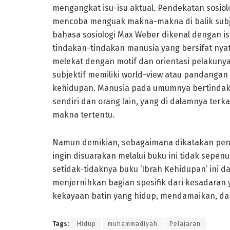
mengangkat isu-isu aktual. Pendekatan sosiolog
mencoba menguak makna-makna di balik subj
bahasa sosiologi Max Weber dikenal dengan ist
tindakan-tindakan manusia yang bersifat nya
melekat dengan motif dan orientasi pelakuny
subjektif memiliki world-view atau pandangan d
kehidupan. Manusia pada umumnya bertindak tid
sendiri dan orang lain, yang di dalamnya terka
makna tertentu.
Namun demikian, sebagaimana dikatakan penuli
ingin disuarakan melalui buku ini tidak sepe
setidak-tidaknya buku ‘Ibrah Kehidupan’ ini d
menjernihkan bagian spesifik dari kesadaran y
kekayaan batin yang hidup, mendamaikan, d
Tags:
Hidup
muhammadiyah
Pelajaran