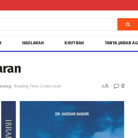
H
HADLARAH
KHUTBAH
TANYA JAWAB A
aran
A
0
nalog
Reading Time: 2 mins read
A