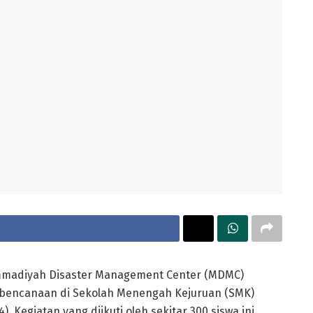
adiyah Disaster Management Center (MDMC)
kebencanaan di Sekolah Menengah Kejuruan (SMK)
 Kegiatan yang diikuti oleh sekitar 300 siswa ini