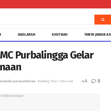
H
HADLARAH
KHUTBAH
TANYA JAWAB A
MC Purbalingga Gelar
anaan
A
0
inamika persyarikatan
Reading Time: 1 min read
A