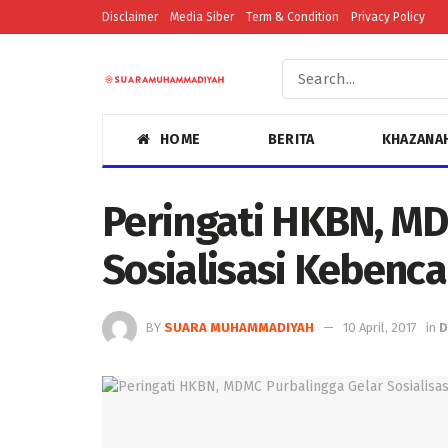
Disclaimer
Media Siber
Term & Condition
Privacy Policy
HOME
BERITA
KHAZANA
Peringati HKBN, MD
Sosialisasi Kebenc
BY
SUARA MUHAMMADIYAH
10 April, 2017
in
D