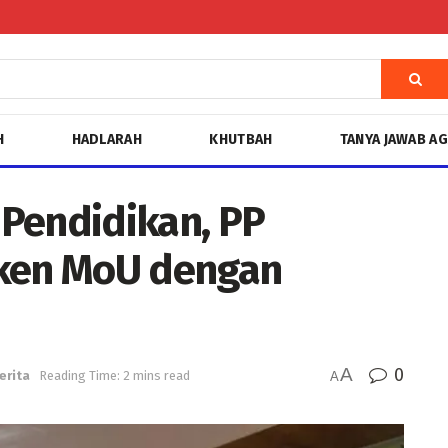
H
HADLARAH
KHUTBAH
TANYA JAWAB A
Pendidikan, PP
ken MoU dengan
A
0
erita
Reading Time: 2 mins read
A