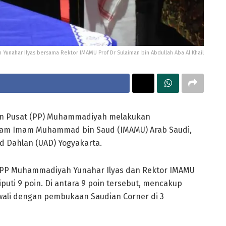
Yunahar Ilyas bersama Rektor IMAMU Prof Dr Sulaiman bin Abdullah Aba Al Khail
n Pusat (PP) Muhammadiyah melakukan
lam Imam Muhammad bin Saud (IMAMU) Arab Saudi,
ad Dahlan (UAD) Yogyakarta.
 PP Muhammadiyah Yunahar Ilyas dan Rektor IMAMU
iputi 9 poin. Di antara 9 poin tersebut, mencakup
wali dengan pembukaan Saudian Corner di 3