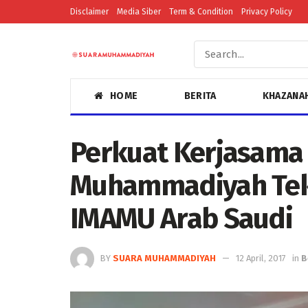
Disclaimer
Media Siber
Term & Condition
Privacy Policy
HOME
BERITA
KHAZANA
Perkuat Kerjasama 
Muhammadiyah Te
IMAMU Arab Saudi
BY
SUARA MUHAMMADIYAH
12 April, 2017
in
B