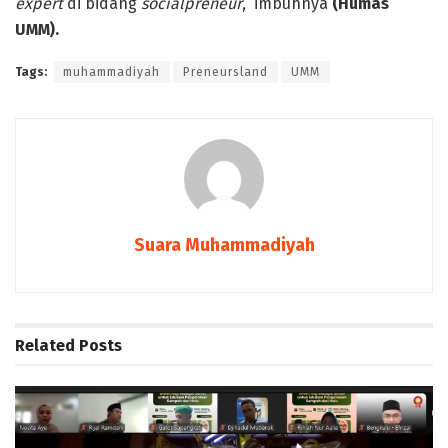
expert
di bidang
socialpreneur
,” imbuhnya
(Humas
UMM).
Tags:
muhammadiyah
Preneursland
UMM
Suara Muhammadiyah
Related
Posts