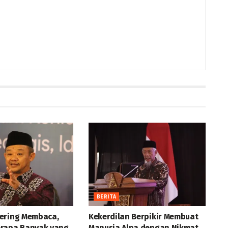
BERITA
ering Membaca,
Kekerdilan Berpikir Membuat
rapa Banyak yang
Manusia Alpa dengan Nikmat