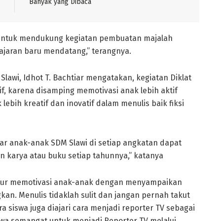
Banyak yang Dibaca
l untuk mendukung kegiatan pembuatan majalah
lajaran baru mendatang,” terangnya.
lawi, Idhot T. Bachtiar mengatakan, kegiatan Diklat
tif, karena disamping memotivasi anak lebih aktif
ebih kreatif dan inovatif dalam menulis baik fiksi
gar anak-anak SDM Slawi di setiap angkatan dapat
 karya atau buku setiap tahunnya,” katanya
uktur memotivasi anak-anak dengan menyampaikan
an. Menulis tidaklah sulit dan jangan pernah takut
ra siswa juga diajari cara menjadi reporter TV sebagai
iswa semangat untuk menjadi Reporter TV melalui