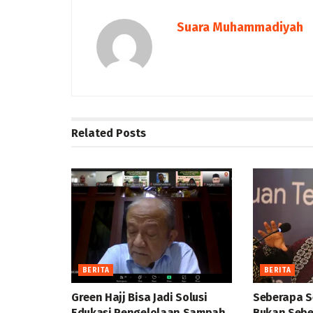
Suara Muhammadiyah
Related
Posts
BERITA
BERITA
Green Hajj Bisa Jadi Solusi
Seberapa S
Edukasi Pengelolaan Sampah
Bukan Sebe