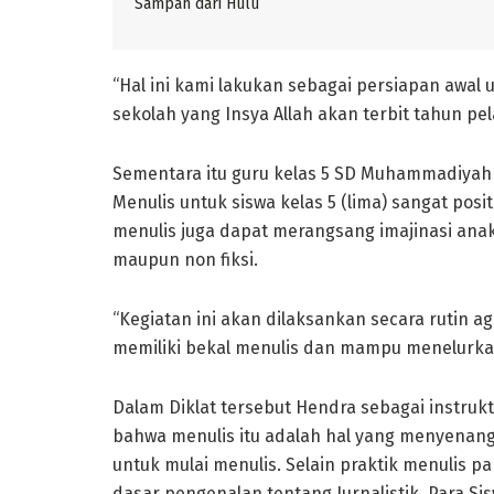
Sampah dari Hulu
“Hal ini kami lakukan sebagai persiapan awa
sekolah yang Insya Allah akan terbit tahun pe
Sementara itu guru kelas 5 SD Muhammadiyah S
Menulis untuk siswa kelas 5 (lima) sangat posi
menulis juga dapat merangsang imajinasi anak l
maupun non fiksi.
“Kegiatan ini akan dilaksankan secara rutin a
memiliki bekal menulis dan mampu menelurkan
Dalam Diklat tersebut Hendra sebagai instr
bahwa menulis itu adalah hal yang menyenangk
untuk mulai menulis. Selain praktik menulis pa
dasar pengenalan tentang Jurnalistik. Para S