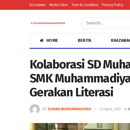
Disclaimer
Media Siber
Term & Condition
Privacy Policy
HOME
BERITA
KHAZANA
Kolaborasi SD Muh
SMK Muhammadiyah
Gerakan Literasi
BY
SUARA MUHAMMADIYAH
22 April, 2017
in
B