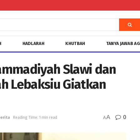
H
HADLARAH
KHUTBAH
TANYA JAWAB A
ammadiyah Slawi dan
 Lebaksiu Giatkan
A
0
erita
Reading Time: 1 min read
A