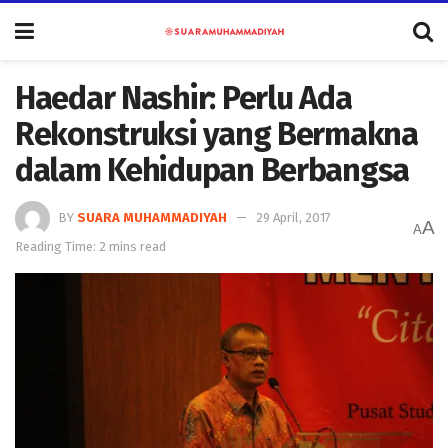
Haedar Nashir: Perlu Ada
Rekonstruksi yang Bermakna
dalam Kehidupan Berbangsa
BY
SUARA MUHAMMADIYAH
29 April, 2017
A
A
Reading Time: 2 mins read