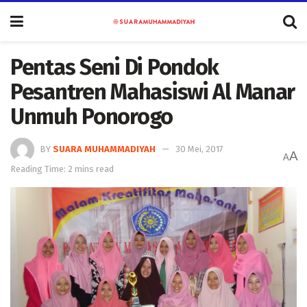
Pentas Seni Di Pondok
Pesantren Mahasiswi Al Manar
Unmuh Ponorogo
BY
SUARA MUHAMMADIYAH
30 Mei, 2017
A
A
Reading Time: 2 mins read