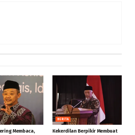
BERITA
ering Membaca,
Kekerdilan Berpikir Membuat