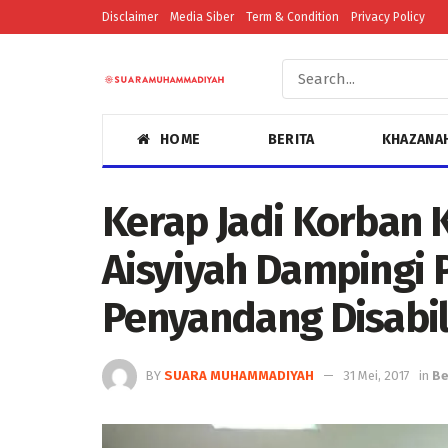
Disclaimer
Media Siber
Term & Condition
Privacy Policy
HOME
BERITA
KHAZANA
Kerap Jadi Korban 
Aisyiyah Dampingi
Penyandang Disabil
BY
SUARA MUHAMMADIYAH
31 Mei, 2017
in
Be