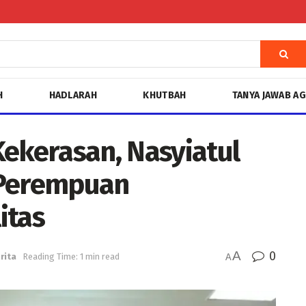
H
HADLARAH
KHUTBAH
TANYA JAWAB A
Kekerasan, Nasyiatul
 Perempuan
itas
A
0
rita
Reading Time: 1 min read
A