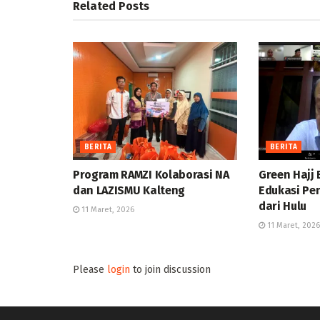
Related
Posts
BERITA
BERITA
Program RAMZI Kolaborasi NA
Green Hajj 
dan LAZISMU Kalteng
Edukasi Pe
dari Hulu
11 Maret, 2026
11 Maret, 2026
Please
login
to join discussion