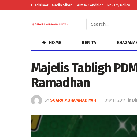
Disclaimer
Media Siber
Term & Condition
Privacy Policy
HOME
BERITA
KHAZANA
Majelis Tabligh PDM
Ramadhan
BY
SUARA MUHAMMADIYAH
31 Mei, 2017
in
Di