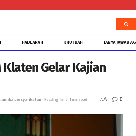
H
HADLARAH
KHUTBAH
TANYA JAWAB A
 Klaten Gelar Kajian
A
0
namika persyarikatan
Reading Time: 1 min read
A