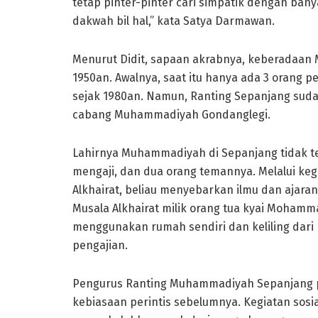
tetap pinter-pinter cari simpatik dengan ba
dakwah bil hal,” kata Satya Darmawan.
Menurut Didit, sapaan akrabnya, keberadaan
1950an. Awalnya, saat itu hanya ada 3 orang 
sejak 1980an. Namun, Ranting Sepanjang suda
cabang Muhammadiyah Gondanglegi.
Lahirnya Muhammadiyah di Sepanjang tidak te
mengaji, dan dua orang temannya. Melalui ke
Alkhairat, beliau menyebarkan ilmu dan ajara
Musala Alkhairat milik orang tua kyai Mohamma
menggunakan rumah sendiri dan keliling dar
pengajian.
Pengurus Ranting Muhammadiyah Sepanjang pu
kebiasaan perintis sebelumnya. Kegiatan sosi