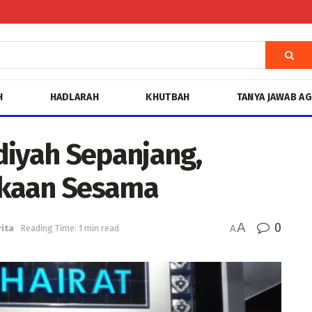
H
HADLARAH
KHUTBAH
TANYA JAWAB A
iyah Sepanjang,
ekaan Sesama
A
0
ita
Reading Time: 1 min read
A