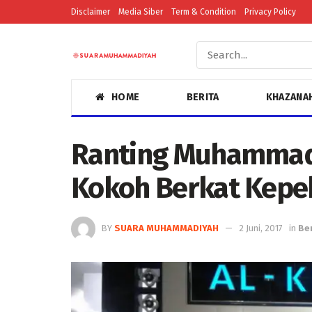
Disclaimer
Media Siber
Term & Condition
Privacy Policy
HOME
BERITA
KHAZANA
Ranting Muhammad
Kokoh Berkat Kep
BY
SUARA MUHAMMADIYAH
2 Juni, 2017
in
Ber