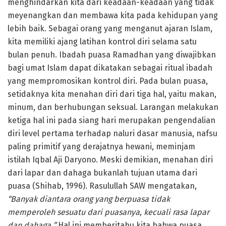
menghindarkan kita dari keadaan-keadaan yang tidak
meyenangkan dan membawa kita pada kehidupan yang
lebih baik. Sebagai orang yang menganut ajaran Islam,
kita memiliki ajang latihan kontrol diri selama satu
bulan penuh. Ibadah puasa Ramadhan yang diwajibkan
bagi umat Islam dapat dikatakan sebagai ritual ibadah
yang mempromosikan kontrol diri. Pada bulan puasa,
setidaknya kita menahan diri dari tiga hal, yaitu makan,
minum, dan berhubungan seksual. Larangan melakukan
ketiga hal ini pada siang hari merupakan pengendalian
diri level pertama terhadap naluri dasar manusia, nafsu
paling primitif yang derajatnya hewani, meminjam
istilah Iqbal Aji Daryono. Meski demikian, menahan diri
dari lapar dan dahaga bukanlah tujuan utama dari
puasa (Shihab, 1996). Rasulullah SAW mengatakan,
“Banyak diantara orang yang berpuasa tidak
memperoleh sesuatu dari puasanya, kecuali rasa lapar
dan dahaga
.
”
Hal ini memberitahu kita bahwa puasa