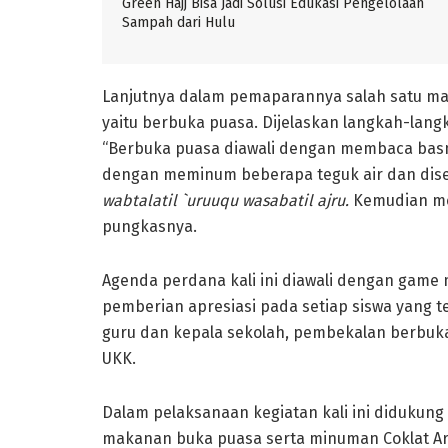
Green Hajj Bisa Jadi Solusi Edukasi Pengelolaan
Sampah dari Hulu
Lanjutnya dalam pemaparannya salah satu ma
yaitu berbuka puasa. Dijelaskan langkah-lang
“Berbuka puasa diawali dengan membaca basm
dengan meminum beberapa teguk air dan di
wabtalatil `uruuqu wasabatil ajru.
Kemudian me
pungkasnya.
Agenda perdana kali ini diawali dengan gam
pemberian apresiasi pada setiap siswa yang 
guru dan kepala sekolah, pembekalan berbuk
UKK.
Dalam pelaksanaan kegiatan kali ini didukung 
makanan buka puasa serta minuman Coklat Are