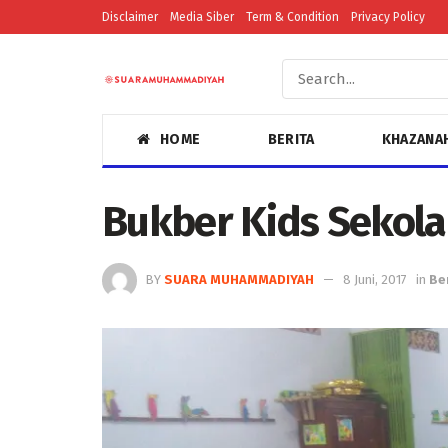
Disclaimer
Media Siber
Term & Condition
Privacy Policy
HOME
BERITA
KHAZANA
Bukber Kids Sekola
BY
SUARA MUHAMMADIYAH
8 Juni, 2017
in
Be