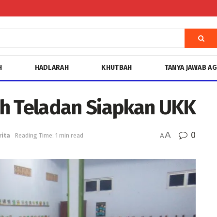
H
HADLARAH
KHUTBAH
TANYA JAWAB A
h Teladan Siapkan UKK
A
0
rita
Reading Time: 1 min read
A