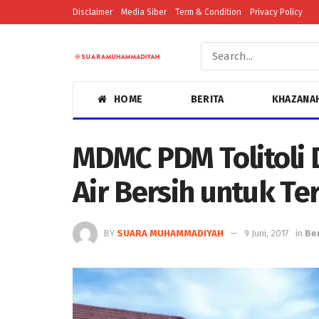
Disclaimer
Media Siber
Term & Condition
Privacy Policy
HOME
BERITA
KHAZANA
MDMC PDM Tolitoli D
Air Bersih untuk Te
BY
SUARA MUHAMMADIYAH
9 Juni, 2017
in
Ber