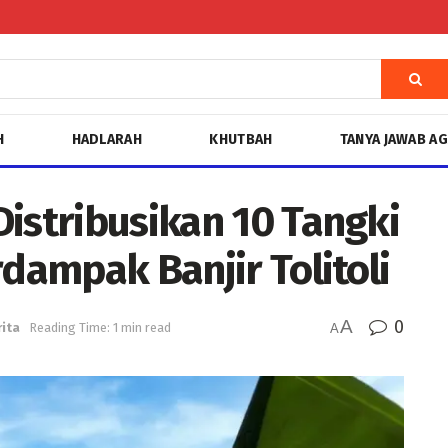
H
HADLARAH
KHUTBAH
TANYA JAWAB A
istribusikan 10 Tangki
rdampak Banjir Tolitoli
A
0
ita
Reading Time: 1 min read
A