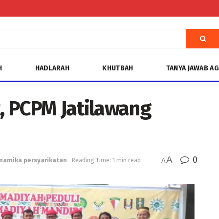
H
HADLARAH
KHUTBAH
TANYA JAWAB A
, PCPM Jatilawang
A
0
namika persyarikatan
Reading Time: 1 min read
A