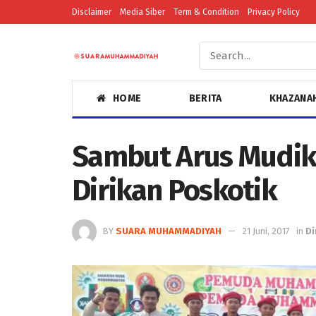
Disclaimer
Media Siber
Term & Condition
Privacy Policy
HOME
BERITA
KHAZANA
Sambut Arus Mudik
Dirikan Poskotik
BY
SUARA MUHAMMADIYAH
21 Juni, 2017
in
Di