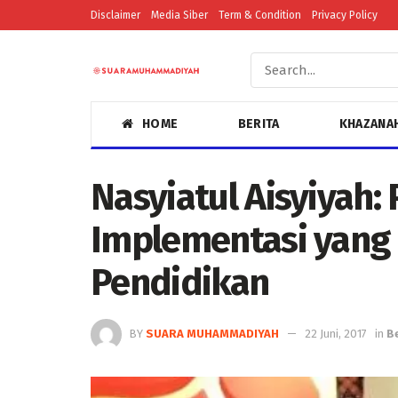
Disclaimer
Media Siber
Term & Condition
Privacy Policy
HOME
BERITA
KHAZANA
Nasyiatul Aisyiyah
Implementasi yang K
Pendidikan
BY
SUARA MUHAMMADIYAH
22 Juni, 2017
in
B