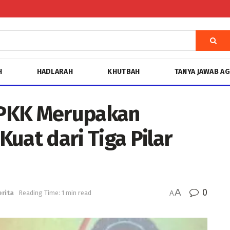
H
HADLARAH
KHUTBAH
TANYA JAWAB A
: PKK Merupakan
uat dari Tiga Pilar
A
0
erita
Reading Time: 1 min read
A