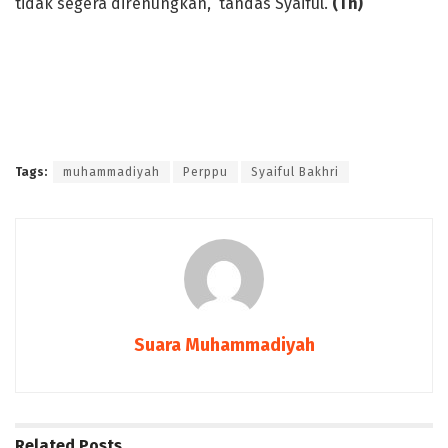
tidak segera direnungkan,” tandas Syaiful.
(Th)
Tags:
muhammadiyah
Perppu
Syaiful Bakhri
Suara Muhammadiyah
Related
Posts