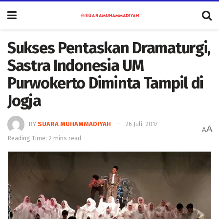
Sukses Pentaskan Dramaturgi,
Sastra Indonesia UM
Purwokerto Diminta Tampil di
Jogja
BY
SUARA MUHAMMADIYAH
26 Juli, 2017
A
A
Reading Time: 2 mins read