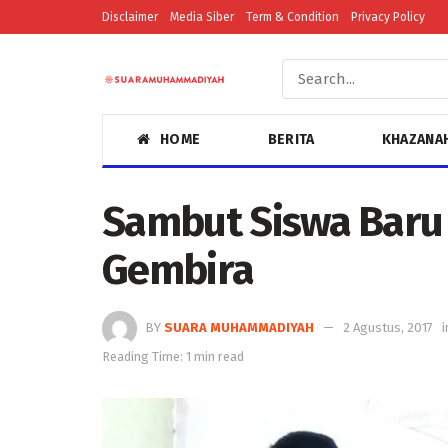
Disclaimer
Media Siber
Term & Condition
Privacy Policy
HOME
BERITA
KHAZANA
Sambut Siswa Baru
Gembira
BY
SUARA MUHAMMADIYAH
2 Agustus, 2017
i
Reading Time: 1 min read