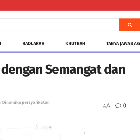
H
HADLARAH
KHUTBAH
TANYA JAWAB A
 dengan Semangat dan
n
Dinamika persyarikatan
A
0
A