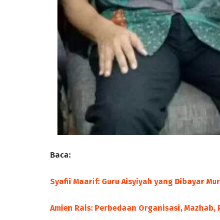
Baca:
Syafii Maarif: Guru Aisyiyah yang Dibayar M
Amien Rais: Perbedaan Organisasi, Mazhab, P