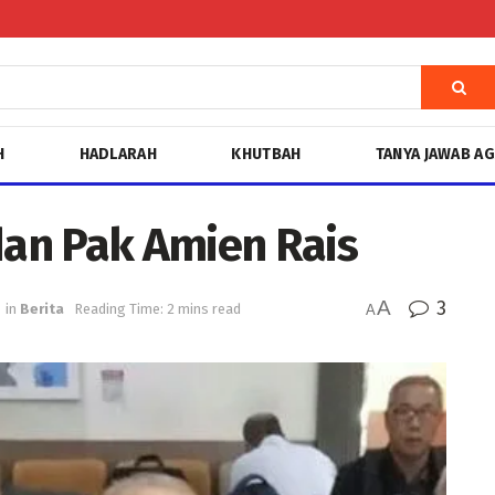
H
HADLARAH
KHUTBAH
TANYA JAWAB A
dan Pak Amien Rais
A
3
in
Berita
Reading Time: 2 mins read
A