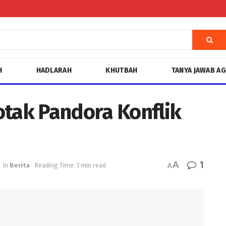
H
HADLARAH
KHUTBAH
TANYA JAWAB A
ak Pandora Konflik
A
1
in
Berita
Reading Time: 1 min read
A