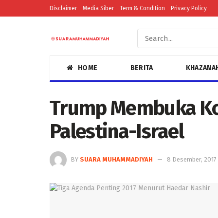
Disclaimer
Media Siber
Term & Condition
Privacy Policy
HOME
BERITA
KHAZANA
Trump Membuka Kot
Palestina-Israel
BY
SUARA MUHAMMADIYAH
8 Desember, 2017