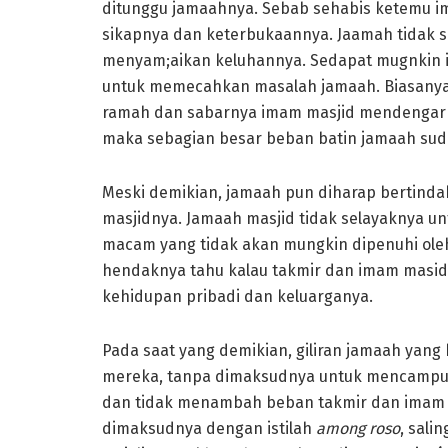
ditunggu jamaahnya. Sebab sehabis ketemu i
sikapnya dan keterbukaannya. Jaamah tidak s
menyam;aikan keluhannya. Sedapat mugnkin 
untuk memecahkan masalah jamaah. Biasanya
ramah dan sabarnya imam masjid mendengark
maka sebagian besar beban batin jamaah sud
Meski demikian, jamaah pun diharap bertinda
masjidnya. Jamaah masjid tidak selayaknya u
macam yang tidak akan mungkin dipenuhi ole
hendaknya tahu kalau takmir dan imam masid
kehidupan pribadi dan keluarganya.
Pada saat yang demikian, giliran jamaah yan
mereka, tanpa dimaksudnya untuk mencampuri 
dan tidak menambah beban takmir dan imam m
dimaksudnya dengan istilah
among roso
, sali