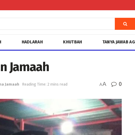
H
HADLARAH
KHUTBAH
TANYA JAWAB A
n Jamaah
A
0
na Jamaah
Reading Time: 2 mins read
A