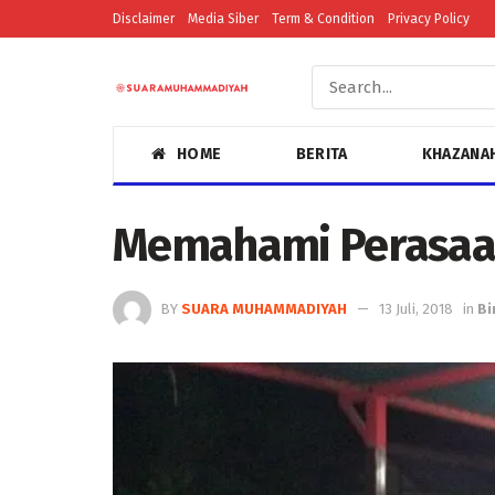
Disclaimer
Media Siber
Term & Condition
Privacy Policy
HOME
BERITA
KHAZANA
Memahami Perasaa
BY
SUARA MUHAMMADIYAH
13 Juli, 2018
in
Bi