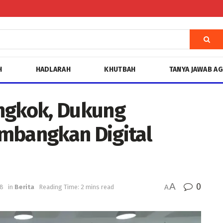
H
HADLARAH
KHUTBAH
TANYA JAWAB A
ongkok, Dukung
bangkan Digital
A
0
18
in
Berita
Reading Time: 2 mins read
A