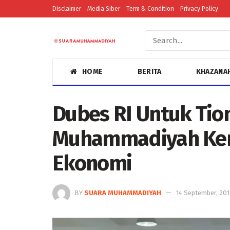
Disclaimer
Media Siber
Term & Condition
Privacy Policy
HOME
BERITA
KHAZANA
Dubes RI Untuk Ti
Muhammadiyah Kem
Ekonomi
BY
SUARA MUHAMMADIYAH
14 September, 20