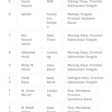
5
Imam
NTB
Pulang Pisau, Provinsi
Fauzan
Kalimantan Tengah
6
Jahidin
Sumat
Mamuju Tengah,
era
Provinsi Sulawesi
Selata
Barat
n
7
Nur
Jawa
Murung Raya, Provinsi
Yusron
Timur
Kalimantan Tengah
Karim
8
Ikhwanul
Lampu
Murung Raya, Provinsi
Huda
ng
Kalimantan Tengah
9
Rizky M.
Jawa
Murung Raya, Provinsi
Fahmi
Barat
Kalimantan Tengah
1
Dede
Jawa
Katingan Hulu, Provinsi
0
Raya
Barat
Kalimantan Tengah
1
M. Imam
Lampu
Kep. Mentawai,
1
Ma’ruf
ng
Provinsi
Sumatera Barat
1
M. Nabil
Jawa
Kep. Mentawai,
2
Akbar
Tenga
Provinsi