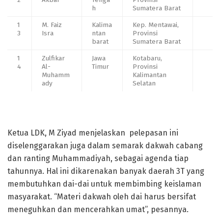
h
Sumatera Barat
1
M. Faiz
Kalima
Kep. Mentawai,
3
Isra
ntan
Provinsi
barat
Sumatera Barat
1
Zulfikar
Jawa
Kotabaru,
4
Al-
Timur
Provinsi
Muhamm
Kalimantan
ady
Selatan
Ketua LDK, M Ziyad menjelaskan pelepasan ini
diselenggarakan juga dalam semarak dakwah cabang
dan ranting Muhammadiyah, sebagai agenda tiap
tahunnya. Hal ini dikarenakan banyak daerah 3T yang
membutuhkan dai-dai untuk membimbing keislaman
masyarakat. “Materi dakwah oleh dai harus bersifat
meneguhkan dan mencerahkan umat”, pesannya.