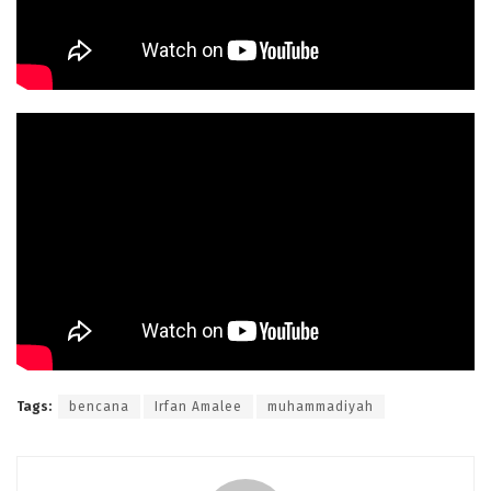
Tags:
bencana
Irfan Amalee
muhammadiyah