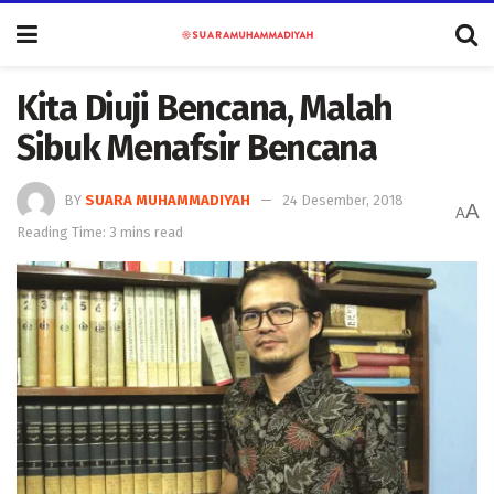
Kita Diuji Bencana, Malah
Sibuk Menafsir Bencana
BY
SUARA MUHAMMADIYAH
24 Desember, 2018
A
A
Reading Time: 3 mins read