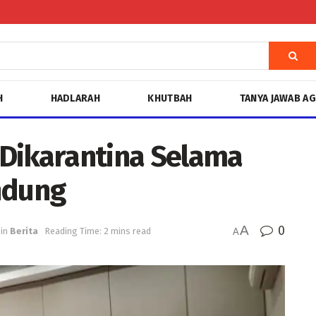
H
HADLARAH
KHUTBAH
TANYA JAWAB A
Dikarantina Selama
ndung
A
0
in
Berita
Reading Time: 2 mins read
A