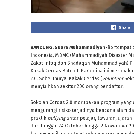
Share
BANDUNG, Suara Muhammadiyah
-Bertempat d
Indonesia, MDMC (Muhammadiyah Disaster Man
Zakat Infaq dan Shadaqah Muhammadiyah) P
Kakak Cerdas Batch 1. Karantina ini merupaka
2.0. Sebelumnya, Kakak Cerdas (
volunteer
Seko
menyisihkan sekitar 200 orang pendaftar.
Sekolah Cerdas 2.0 merupakan program yang dii
mengurangi risiko terjadinya bencana alam da
praktik
bullying
antar pelajar, tawuran, ujaran 
dari tanggal 24 Oktober hingga 2 November 201
bermacam ilmu tentang kebencanaan alam dan