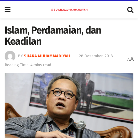
Islam, Perdamaian, dan
Keadilan
BY
SUARA MUHAMMADIYAH
28 Desember, 2018
A
A
Reading Time: 4 mins read