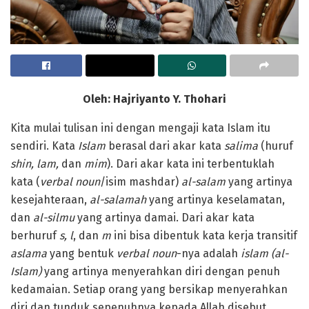
Oleh: Hajriyanto Y. Thohari
Kita mulai tulisan ini dengan mengaji kata Islam itu
sendiri. Kata
Islam
berasal dari akar kata
salima
(huruf
shin, lam,
dan
mim
). Dari akar kata ini terbentuklah
kata (
verbal noun
/isim mashdar)
al-salam
yang artinya
kesejahteraan,
al-salamah
yang artinya keselamatan,
dan
al-silmu
yang artinya damai. Dari akar kata
berhuruf
s, l
, dan
m
ini bisa dibentuk kata kerja transitif
aslama
yang bentuk
verbal noun
-nya adalah
islam (al-
Islam)
yang artinya menyerahkan diri dengan penuh
kedamaian. Setiap orang yang bersikap menyerahkan
diri dan tunduk sepenuhnya kepada Allah disebut