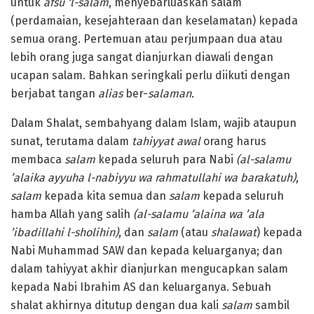
untuk
afsu ‘l-salam
, menyebarluaskan salam
(perdamaian, kesejahteraan dan keselamatan) kepada
semua orang. Pertemuan atau perjumpaan dua atau
lebih orang juga sangat dianjurkan diawali dengan
ucapan salam. Bahkan seringkali perlu diikuti dengan
berjabat tangan
alias
ber-
salaman.
Dalam Shalat, sembahyang dalam Islam, wajib ataupun
sunat, terutama dalam
tahiyyat awal
orang harus
membaca
salam
kepada seluruh para Nabi
(al-salamu
’alaika ayyuha l-nabiyyu wa rahmatullahi wa barakatuh)
,
salam
kepada kita semua dan
salam
kepada seluruh
hamba Allah yang salih
(al-salamu ’alaina wa ’ala
’ibadillahi l-sholihin)
, dan
salam
(atau
shalawat
) kepada
Nabi Muhammad SAW dan kepada keluarganya; dan
dalam tahiyyat akhir dianjurkan mengucapkan salam
kepada Nabi Ibrahim AS dan keluarganya. Sebuah
shalat akhirnya ditutup dengan dua kali
salam
sambil