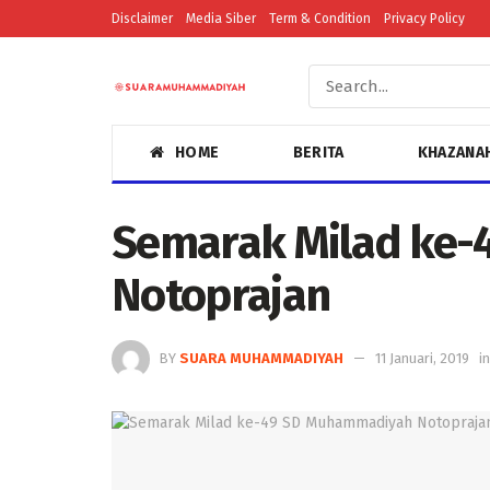
Disclaimer
Media Siber
Term & Condition
Privacy Policy
HOME
BERITA
KHAZANA
Semarak Milad ke
Notoprajan
BY
SUARA MUHAMMADIYAH
11 Januari, 2019
in