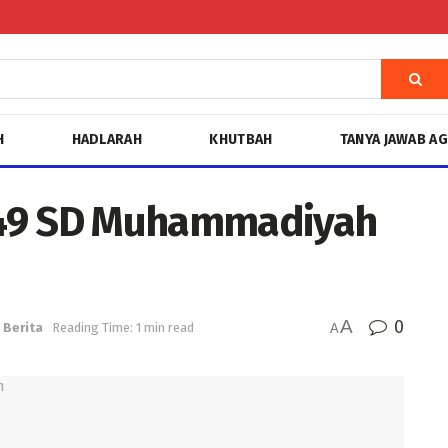
H
HADLARAH
KHUTBAH
TANYA JAWAB A
-49 SD Muhammadiyah
A
0
Berita
Reading Time: 1 min read
A