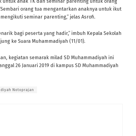
ek untuk anak TK dan seminar parenting untuk orang
. “Sembari orang tua mengantarkan anaknya untuk ikut
engikuti seminar parenting,” jelas Asrofi.
arik bagi peserta yang hadir,” imbuh Kepala Sekolah
jung ke Suara Muhammadiyah (11/01).
kan, kegiatan semarak milad SD Muhammadiyah ini
tanggal 26 Januari 2019 di kampus SD Muhammadiyah
diyah Notoprajan