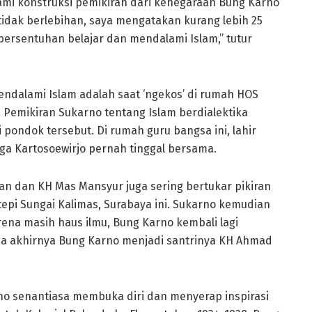
mi konstruksi pemikiran dari kenegaraan Bung Karno
 tidak berlebihan, saya mengatakan kurang lebih 25
 bersentuhan belajar dan mendalami Islam,” tutur
ndalami Islam adalah saat ‘ngekos’ di rumah HOS
. Pemikiran Sukarno tentang Islam berdialektika
pondok tersebut. Di rumah guru bangsa ini, lahir
ga Kartosoewirjo pernah tinggal bersama.
 dan KH Mas Mansyur juga sering bertukar pikiran
tepi Sungai Kalimas, Surabaya ini. Sukarno kemudian
rena masih haus ilmu, Bung Karno kembali lagi
ga akhirnya Bung Karno menjadi santrinya KH Ahmad
o senantiasa membuka diri dan menyerap inspirasi