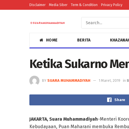
Disclaimer
Media Siber
Term & Condition
Privacy Policy
HOME
BERITA
KHAZANA
Ketika Sukarno Menj
BY
SUARA MUHAMMADIYAH
1 Maret, 2019
in
B
Share
JAKARTA, Suara Muhammadiyah
-Menteri Koo
Kebudayaan, Puan Maharani membuka Rembug 