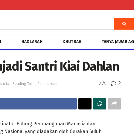
H
HADLARAH
KHUTBAH
TANYA JAWAB A
adi Santri Kiai Dahlan
A
2
erita
Reading Time: 2 mins read
A
rdinator Bidang Pembangunan Manusia dan
Nasional yang diadakan oleh Gerakan Suluh