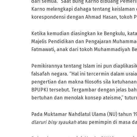
dari semua. “Saat Bung Karno dibuang Pemerin
Karno melengkapi dahaga tentang keislaman
korespondensi dengan Ahmad Hasan, tokoh Pe
Ketika kemudian diasingkan ke Bengkulu, kat
Majelis Pendidikan dan Pengajaran Muhammad
Fatmawati, anak dari tokoh Muhammadiyah Be
Pemikirannya tentang Islam ini pun diaplikas
falsafah negara. “Hal ini tercermin dalam ura
pengertian dan makna filosofis sila ketuhanan
BPUPKI tersebut. Tergambar dengan jelas ba
bertuhan dan menolak konsep ateisme,” tutur
Pada Muktamar Nahdlatul Ulama (NU) tahun 195
dlaruri bisy syaukah
atau pemimpin di masa da