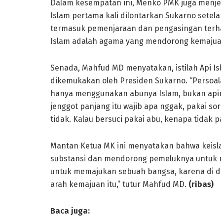
Dalam kesempatan ini, Menko PMK juga menjel
Islam pertama kali dilontarkan Sukarno sete
termasuk pemenjaraan dan pengasingan terha
Islam adalah agama yang mendorong kemajuan
Senada, Mahfud MD menyatakan, istilah Api Isl
dikemukakan oleh Presiden Sukarno. “Persoal
hanya menggunakan abunya Islam, bukan apinya
jenggot panjang itu wajib apa nggak, pakai sorb
tidak. Kalau bersuci pakai abu, kenapa tidak 
Mantan Ketua MK ini menyatakan bahwa keis
substansi dan mendorong pemeluknya untuk ma
untuk memajukan sebuah bangsa, karena di d
arah kemajuan itu,” tutur Mahfud MD.
(ribas)
Baca juga: