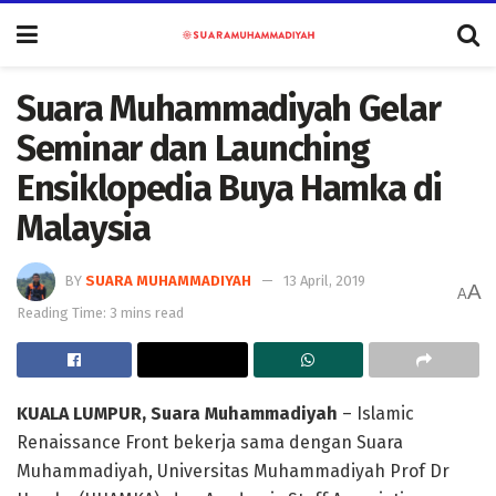
Suara Muhammadiyah Gelar
Seminar dan Launching
Ensiklopedia Buya Hamka di
Malaysia
BY
SUARA MUHAMMADIYAH
13 April, 2019
A
A
Reading Time: 3 mins read
KUALA LUMPUR, Suara Muhammadiyah
– Islamic
Renaissance Front bekerja sama dengan Suara
Muhammadiyah, Universitas Muhammadiyah Prof Dr