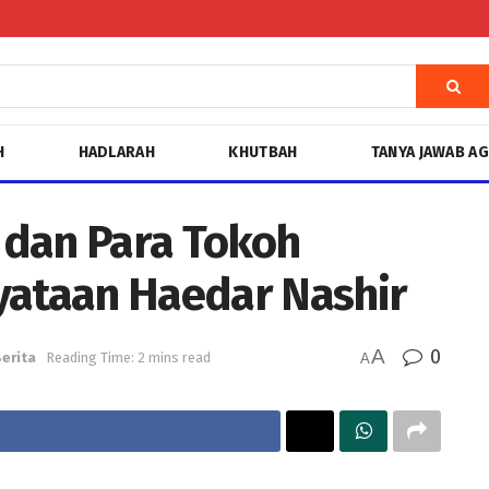
H
HADLARAH
KHUTBAH
TANYA JAWAB A
 dan Para Tokoh
yataan Haedar Nashir
A
0
erita
Reading Time: 2 mins read
A