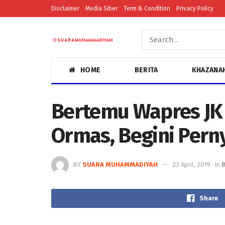
Disclaimer
Media Siber
Term & Condition
Privacy Policy
HOME
BERITA
KHAZANA
Bertemu Wapres JK
Ormas, Begini Pern
BY
SUARA MUHAMMADIYAH
23 April, 2019
in
B
Share