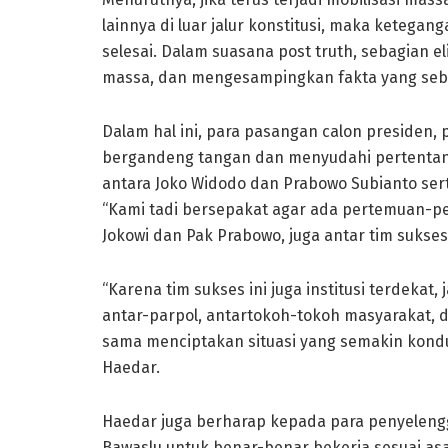
lainnya di luar jalur konstitusi, maka keteg
selesai. Dalam suasana post truth, sebagian 
massa, dan mengesampingkan fakta yang seben
Dalam hal ini, para pasangan calon presiden, p
bergandeng tangan dan menyudahi pertent
antara Joko Widodo dan Prabowo Subianto ser
“Kami tadi bersepakat agar ada pertemuan-pe
Jokowi dan Pak Prabowo, juga antar tim sukses,
“Karena tim sukses ini juga institusi terdekat
antar-parpol, antartokoh-tokoh masyarakat, 
sama menciptakan situasi yang semakin kondus
Haedar.
Haedar juga berharap kepada para penyeleng
Bawaslu untuk benar-benar bekerja sesuai asas