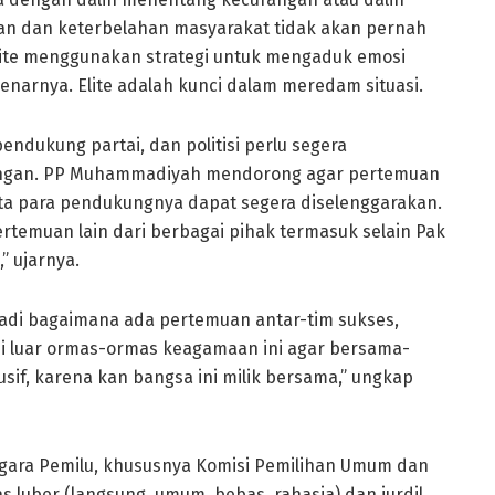
angan dan keterbelahan masyarakat tidak akan pernah
elite menggunakan strategi untuk mengaduk emosi
arnya. Elite adalah kunci dalam meredam situasi.
endukung partai, dan politisi perlu segera
angan. PP Muhammadiyah mendorong agar pertemuan
ta para pendukungnya dapat segera diselenggarakan.
rtemuan lain dari berbagai pihak termasuk selain Pak
” ujarnya.
, jadi bagaimana ada pertemuan antar-tim sukses,
di luar ormas-ormas keagamaan ini agar bersama-
if, karena kan bangsa ini milik bersama,” ungkap
gara Pemilu, khususnya Komisi Pemilihan Umum dan
 luber (langsung, umum, bebas, rahasia) dan jurdil