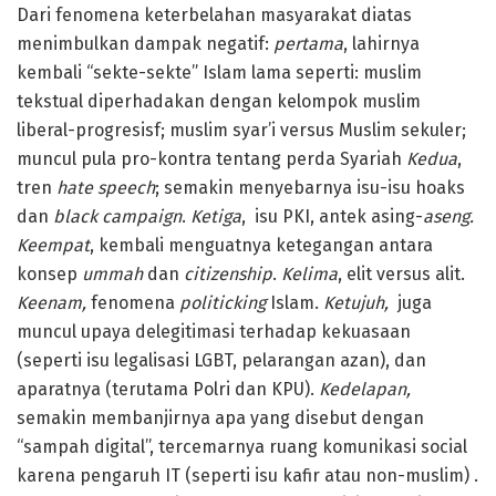
Dari fenomena keterbelahan masyarakat diatas
menimbulkan dampak negatif:
pertama
, lahirnya
kembali “sekte-sekte” Islam lama seperti: muslim
tekstual diperhadakan dengan kelompok muslim
liberal-progresisf; muslim syar’i versus Muslim sekuler;
muncul pula pro-kontra tentang perda Syariah
Kedua
,
tren
hate speech
; semakin menyebarnya isu-isu hoaks
dan
black campaign
.
Ketiga
, isu PKI, antek asing-
aseng.
Keempat
, kembali menguatnya ketegangan antara
konsep
ummah
dan
citizenship
.
Kelima
, elit versus alit.
Keenam,
fenomena
politicking
Islam.
Ketujuh,
juga
muncul upaya delegitimasi terhadap kekuasaan
(seperti isu legalisasi LGBT, pelarangan azan), dan
aparatnya (terutama Polri dan KPU).
Kedelapan,
semakin membanjirnya apa yang disebut dengan
“sampah digital”, tercemarnya ruang komunikasi social
karena pengaruh IT (seperti isu kafir atau non-muslim) .