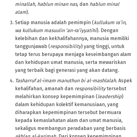
minallah, hablun minan nas,
dan
hablun minal
alam
).
Setiap manusia adalah pemimpin (
kullukum ra’in,
wa kullukum masuulin ‘an-ra’iyyatihi
). Dengan
kelebihan dan kekhalifahannya, manusia memiliki
tanggunjawab (
responsibility
) yang tinggi, untuk
tetap terus berupaya menjaga keseimbangan alam
dan kehidupan umat manusia, serta mewariskan
yang terbaik bagi generasi yang akan datang.
Tasharruf al-imam manuthun bi al-mashlalah.
Aspek
kehalifahan, amanah dan
responsibility
tersebut
melahirkan konsep kepemimpinan (
leadership
)
dalam kehidupan kolektif kemanusiaan, yang
diharapkan kepemimpinan tersebut bermuara
kepada kemaslahatan alam dan umat manusia,
sekaligus membangun peradaban yang berbasis
akhlaq al-karimah
. Dari konsep kepemimpinan