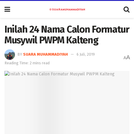
Inilah 24 Nama Calon Formatur
Musywil PWPM Kalteng
BY
SUARA MUHAMMADIYAH
6 Juli, 2019
A
A
Reading Time: 2 mins read