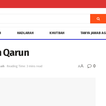
H
HADLARAH
KHUTBAH
TANYA JAWAB A
h Qarun
A
0
sah
Reading Time: 3 mins read
A