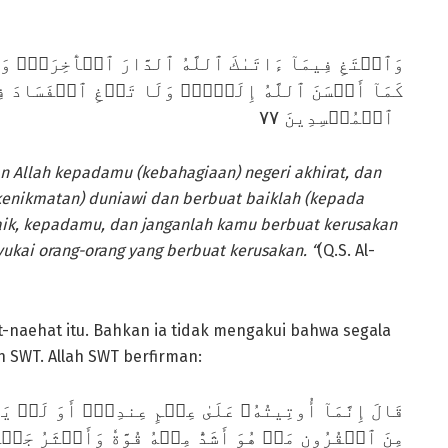
لۡأٓخِرَةَۖ وَلَا تَنسَ نَصِيبَكَ مِنَ ٱلدُّنۡيَاۖ وَأَحۡسِن
ا تَبۡغِ ٱلۡفَسَادَ فِي ٱلۡأَرۡضِۖ إِنَّ ٱللَّهَ لَا يُحِبُّ
ٱلۡمُفۡسِدِينَ ٧٧
n Allah kepadamu (kebahagiaan) negeri akhirat, dan
enikmatan) duniawi dan berbuat baiklah (kepada
baik, kepadamu, dan janganlah kamu berbuat kerusakan
ukai orang-orang yang berbuat kerusakan. “
(Q.S. Al-
-naehat itu. Bahkan ia tidak mengakui bahwa segala
h SWT. Allah SWT berfirman:
ۚ أَوَ لَمۡ يَعۡلَمۡ أَنَّ ٱللَّهَ قَدۡ أَهۡلَكَ مِن قَبۡلِهِۦ
ۡهُ قُوَّةٗ وَأَكۡثَرُ جَمۡعٗاۚ وَلَا يُسۡ‍َٔلُ عَن ذُنُوبِهِمُ