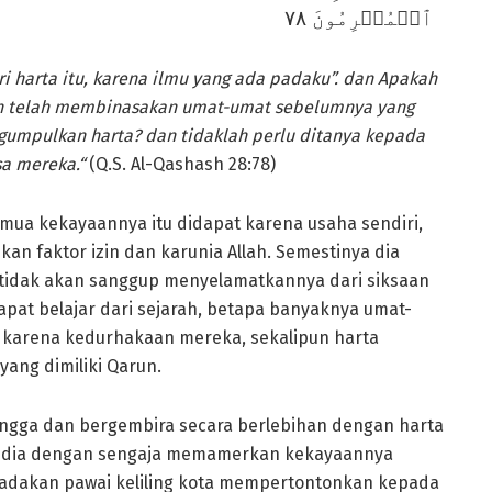
ٱلۡمُجۡرِمُونَ ٧٨
i harta itu, karena ilmu yang ada padaku”. dan Apakah
uh telah membinasakan umat-umat sebelumnya yang
gumpulkan harta? dan tidaklah perlu ditanya kepada
sa mereka
.
“
(Q.S. Al-Qashash 28:78)
a kekayaannya itu didapat karena usaha sendiri,
ikan faktor izin dan karunia Allah. Semestinya dia
tidak akan sanggup menyelamatkannya dari siksaan
pat belajar dari sejarah, betapa banyaknya umat-
 karena kedurhakaan mereka, sekalipun harta
ang dimiliki Qarun.
angga dan bergembira secara berlebihan dengan harta
an dia dengan sengaja memamerkan kekayaannya
gadakan pawai keliling kota mempertontonkan kepada