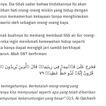
a. Dia tidak sadar bahwa tindakannya itu akan
tkan hati orang-orang miskin yang hidup dengan
 Qarun memamerkan kekayaan tanpa menghiraukan
iwarisi oleh sebagian orang-orang kaya.
ak buahnya itu memang membuat titik air liur orang-
ereka ingin menikmati kemewahan hidup seperti
ka hanya dapat mengigit jari sambil berkhayal
arun. Allah SWT berfirman:
نَ يُرِيدُونَ ٱلۡحَيَوٰةَ ٱلدُّنۡيَا يَٰلَيۡتَ لَنَا مِثۡلَ مَآ أُوتِيَ
قَٰرُونُ إِنَّهُۥ لَذُو حَظٍّ عَظِيمٖ ٧٩
kemegahannya. Berkatalah orang-orang yang
anya kita mempunyai seperti apa yang telah diberikan
empunyai keberuntungan yang besar”.
(Q.S. Al-Qashash