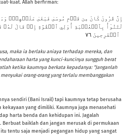
uat-kuat. Allah berfirman:
ۡ قَالَ لَهُۥ قَوۡمُهُۥ لَا تَفۡرَحۡۖ إِنَّ ٱللَّهَ لَا يُحِبُّ
ٱلۡفَرِحِينَ ٧٦
sa, maka ia berlaku aniaya terhadap mereka, dan
daharaan harta yang kunci-kuncinya sungguh berat
ngatlah ketika kaumnya berkata kepadanya: “Janganlah
k menyukai orang-orang yang terlalu membanggakan
a sendiri (Bani Israil) tapi kaumnya tetap berusaha
n kekayaan yang dimiliki. Kaumnya juga menasehati
ap harta benda dan kehidupan ini. Jagalah
. Berbuat baiklah dan jangan merusak di permukaan
itu tentu saja menjadi pegangan hidup yang sangat