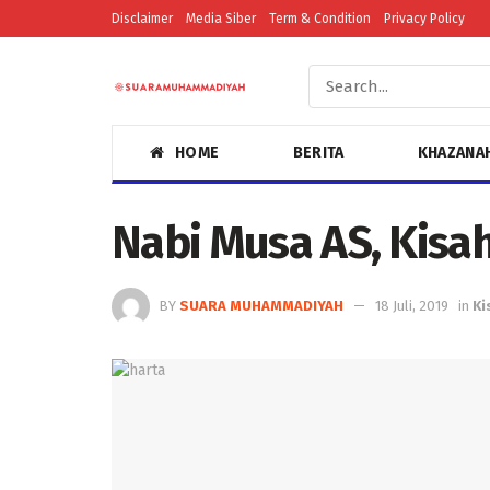
Disclaimer
Media Siber
Term & Condition
Privacy Policy
HOME
BERITA
KHAZANA
Nabi Musa AS, Kisa
BY
SUARA MUHAMMADIYAH
18 Juli, 2019
in
Ki