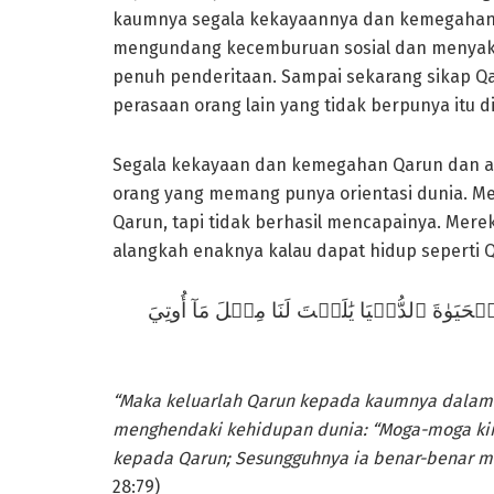
kaumnya segala kekayaannya dan kemegahanny
mengundang kecemburuan sosial dan menyaki
penuh penderitaan. Sampai sekarang sikap
perasaan orang lain yang tidak berpunya itu d
Segala kekayaan dan kemegahan Qarun dan an
orang yang memang punya orientasi dunia. M
Qarun, tapi tidak berhasil mencapainya. Mere
alangkah enaknya kalau dapat hidup seperti Q
فَخَرَجَ عَلَىٰ قَوۡمِهِۦ فِي زِينَتِهِۦۖ قَالَ ٱلَّذِي
“Maka keluarlah Qarun kepada kaumnya dalam 
menghendaki kehidupan dunia: “Moga-moga kir
kepada Qarun; Sesungguhnya ia benar-benar m
28:79)