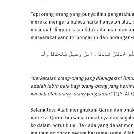
Tapi orang-orang yang punya ilmu pengetahuan
mereka mengerti bahwa harta hanyalah alat, b
melimpah-limpah kalau tidak ada iman dan am
masyarakat yang terpengaruh dan berangan-an
وَقَالَ ٱلَّذِينَ أُوتُواْ ٱلۡعِلۡمَ وَيۡلَكُمۡ 
“Berkatalah orang-orang yang dianugerahi ilmu
adalah lebih baik bagi orang-orang yang berima
kecuali oleh orang- orang yang sabar”.
(Q.S. Al-
Selanjutnya Allah menghukum Qarun dan an
mereka. Qarun bersama rumahnya dan segala
ke dalam perut bumi. Tak ada yang dapat meny
maupun golongan secara bersama-sama. Allah