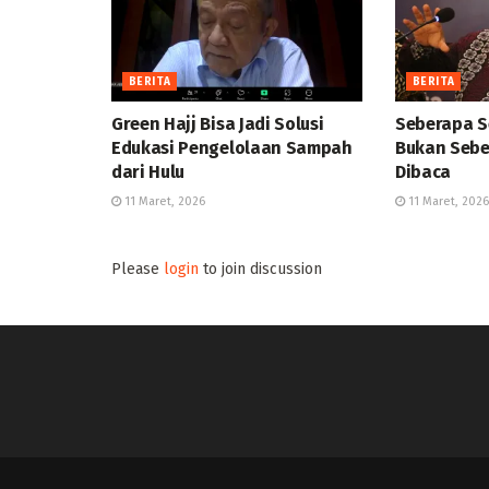
BERITA
BERITA
Green Hajj Bisa Jadi Solusi
Seberapa S
Edukasi Pengelolaan Sampah
Bukan Sebe
dari Hulu
Dibaca
11 Maret, 2026
11 Maret, 2026
Please
login
to join discussion