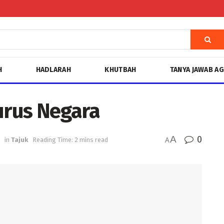
H
HADLARAH
KHUTBAH
TANYA JAWAB A
rus Negara
A
0
in
Tajuk
Reading Time: 2 mins read
A