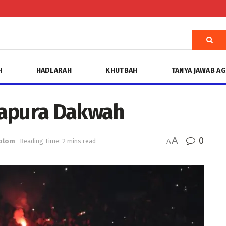
H
HADLARAH
KHUTBAH
TANYA JAWAB A
Gapura Dakwah
A
0
olom
Reading Time: 2 mins read
A