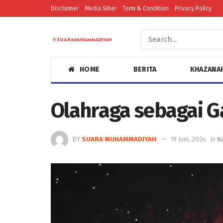
Disclaimer
Media Siber
Term & Condition
Privacy Policy
HOME
BERITA
KHAZANA
Olahraga sebagai 
BY
SUARA MUHAMMADIYAH
19 Juni, 2024
in
K