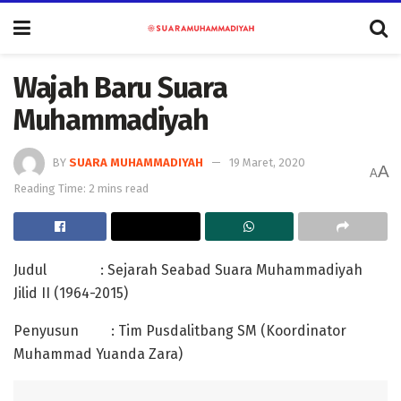
Wajah Baru Suara
Muhammadiyah
BY
SUARA MUHAMMADIYAH
19 Maret, 2020
A
A
Reading Time: 2 mins read
Judul : Sejarah Seabad Suara Muhammadiyah
Jilid II (1964-2015)
Penyusun : Tim Pusdalitbang SM (Koordinator
Muhammad Yuanda Zara)