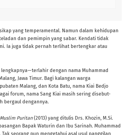
sikap yang temperamental. Namun dalam kehidupan
eladan dan pemimpin yang sabar. Kendati tidak
i. Ia juga tidak pernah terlihat bertengkar atau
an lengkapnya—terlahir dengan nama Muhammad
 Malang, Jawa Timur. Bagi kalangan warga
ubaten Malang, dan Kota Batu, nama Kiai Bedjo
ai forum, nama Sang Kiai masih sering disebut-
ah bergaul dengannya.
 Muslim Puritan
(2013) yang ditulis Drs. Khozin, M.Si.
ri pasangan Bapak Waturin dan Ibu Sarinah. Muhammad
. Tak seorang pun mengetahui asal usul panggilan