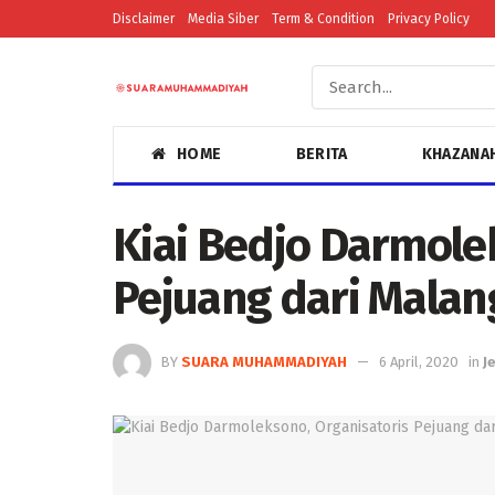
Disclaimer
Media Siber
Term & Condition
Privacy Policy
HOME
BERITA
KHAZANA
Kiai Bedjo Darmole
Pejuang dari Malan
BY
SUARA MUHAMMADIYAH
6 April, 2020
in
J