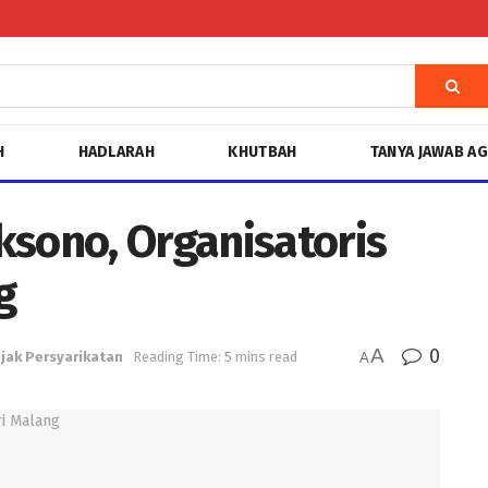
H
HADLARAH
KHUTBAH
TANYA JAWAB A
ksono, Organisatoris
g
A
0
ejak Persyarikatan
Reading Time: 5 mins read
A