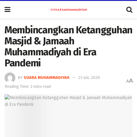
Membincangkan Ketangguhan
Masjid & Jamaah
Muhammadiyah di Era
Pandemi
BY
SUARA MUHAMMADIYAH
23 Juli, 2020
A
A
Reading Time: 2 mins read