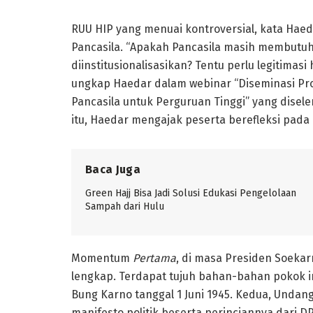
RUU HIP yang menuai kontroversial, kata Haed
Pancasila. “Apakah Pancasila masih membutu
diinstitusionalisasikan? Tentu perlu legitima
ungkap Haedar dalam webinar “Diseminasi Prog
Pancasila untuk Perguruan Tinggi” yang dis
itu, Haedar mengajak peserta berefleksi pad
Baca Juga
Green Hajj Bisa Jadi Solusi Edukasi Pengelolaan
Sampah dari Hulu
Momentum
Pertama
, di masa Presiden Soekar
lengkap. Terdapat tujuh bahan-bahan pokok ind
Bung Karno tanggal 1 Juni 1945. Kedua, Undan
manifesto politik beserta perinciannya dari D