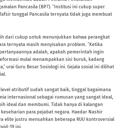
lan Pancasila (BP7). “Institusi ini cukup super
Tafsir tunggal Pancasila ternyata tidak juga membuat
ebih dari cukup untuk menunjukkan bahwa perangkat
ara ternyata masih menyisakan problem. “Ketika
pertanyaannya adalah, apakah pemerintah ingin
reformasi mulai menampakkan sisi buruk, kadang
urai Guru Besar Sosiologi ini. Gejala sosial ini dilihat
al.
vel atributif sudah sangat baik, tinggal bagaimana
unia internasional sebagai rumusan yang sangat ideal,
bih ideal dan membumi. Tidak hanya di kalangan
 keseharian para pejabat negara. Haedar Nashir
a elite justru mensahkan beberapa RUU kontroversial
vid-19 ini.