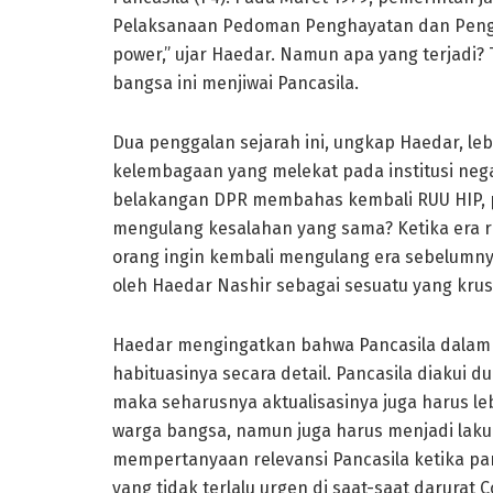
Pelaksanaan Pedoman Penghayatan dan Pengama
power,” ujar Haedar. Namun apa yang terjadi? 
bangsa ini menjiwai Pancasila.
Dua penggalan sejarah ini, ungkap Haedar, l
kelembagaan yang melekat pada institusi neg
belakangan DPR membahas kembali RUU HIP, 
mengulang kesalahan yang sama? Ketika era 
orang ingin kembali mengulang era sebelumnya,” 
oleh Haedar Nashir sebagai sesuatu yang krusi
Haedar mengingatkan bahwa Pancasila dalam le
habituasinya secara detail. Pancasila diakui d
maka seharusnya aktualisasinya juga harus le
warga bangsa, namun juga harus menjadi laku
mempertanyaan relevansi Pancasila ketika par
yang tidak terlalu urgen di saat-saat darurat Co