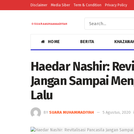
Disclaimer
Media Siber
Term & Condition
Privacy Policy
HOME
BERITA
KHAZANA
Haedar Nashir: Revi
Jangan Sampai Men
Lalu
BY
SUARA MUHAMMADIYAH
5 Agustus, 2020