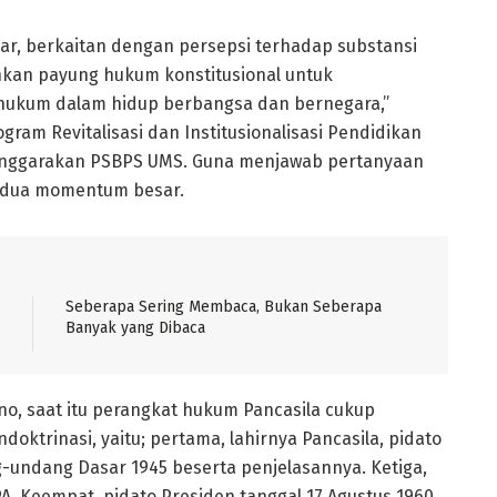
ar, berkaitan dengan persepsi terhadap substansi
hkan payung hukum konstitusional untuk
si hukum dalam hidup berbangsa dan bernegara,”
ram Revitalisasi dan Institusionalisasi Pendidikan
elenggarakan PSBPS UMS. Guna menjawab pertanyaan
a dua momentum besar.
Seberapa Sering Membaca, Bukan Seberapa
Banyak yang Dibaca
no, saat itu perangkat hukum Pancasila cukup
oktrinasi, yaitu; pertama, lahirnya Pancasila, pidato
g-undang Dasar 1945 beserta penjelasannya. Ketiga,
PA. Keempat, pidato Presiden tanggal 17 Agustus 1960