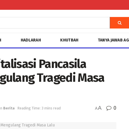
H
HADLARAH
KHUTBAH
TANYA JAWAB A
talisasi Pancasila
gulang Tragedi Masa
A
0
in
Berita
Reading Time: 3 mins read
A