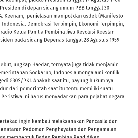
o Presiden di depan sidang umum PBB tanggal 30
A. Keenam, penjelasan manipol dan usdek (Manifesto
e Indonesia, Demokrasi Terpimpin, Ekonomi Terpimpin,
radio Ketua Panitia Pembina Jiwa Revolusi Roeslan
siden pada sidang Depenas tanggal 28 Agustus 1959
ebut, ungkap Haedar, ternyata juga tidak menjamin
emerintahan Soekarno, Indonesia mengalami konflik
agedi G30S/PKI. Apakah saat itu, payung hukumnya
ur dari pemerintah saat itu tentu memiliki suatu
 Peristiwa ini harus menyadarkan para pejabat negara
 bertekad ingin kembali melaksanakan Pancasila dan
r penataran Pedoman Penghayatan dan Pengamalan
h juga membentuk Badan Pembina Pendidikan