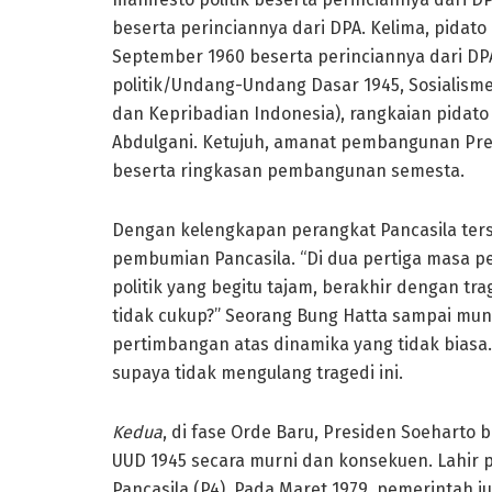
beserta perinciannya dari DPA. Kelima, pidat
September 1960 beserta perinciannya dari DP
politik/Undang-Undang Dasar 1945, Sosialism
dan Kepribadian Indonesia), rangkaian pidato 
Abdulgani. Ketujuh, amanat pembangunan Pre
beserta ringkasan pembangunan semesta.
Dengan kelengkapan perangkat Pancasila ters
pembumian Pancasila. “Di dua pertiga masa p
politik yang begitu tajam, berakhir dengan tr
tidak cukup?” Seorang Bung Hatta sampai mund
pertimbangan atas dinamika yang tidak biasa.
supaya tidak mengulang tragedi ini.
Kedua
, di fase Orde Baru, Presiden Soeharto
UUD 1945 secara murni dan konsekuen. Lahi
Pancasila (P4). Pada Maret 1979, pemerinta