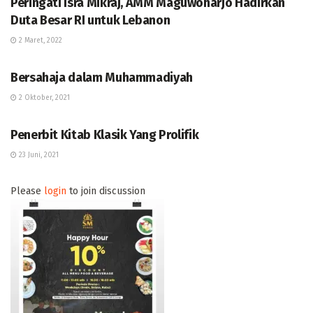
Peringati Isra Mikraj, AMM Maguwoharjo Hadirkan
Duta Besar RI untuk Lebanon
2 Maret, 2022
BERITA
Bersahaja dalam Muhammadiyah
2 Oktober, 2021
WAWASAN
Penerbit Kitab Klasik Yang Prolifik
23 Juni, 2021
Please
login
to join discussion