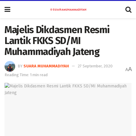
Majelis Dikdasmen Resmi
Lantik FKKS SD/MI
Muhammadiyah Jateng
BY
SUARA MUHAMMADIYAH
27 September, 2020
A
A
Reading Time: 1 min read