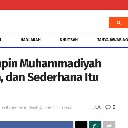
H
HADLARAH
KHUTBAH
TANYA JAWAB A
mpin Muhammadiyah
, dan Sederhana Itu
A
0
in
Humaniora
Reading Time: 4 mins read
A