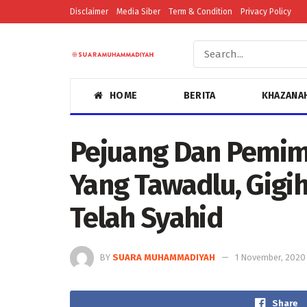
Disclaimer
Media Siber
Term & Condition
Privacy Policy
HOME
BERITA
KHAZANA
Pejuang Dan Pemi
Yang Tawadlu, Gigih
Telah Syahid
BY
SUARA MUHAMMADIYAH
1 November, 2020
Share