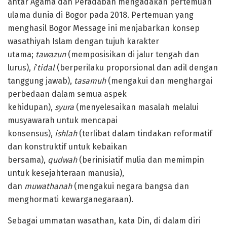
antar Agama dan Peradaban mengadakan pertemuan
ulama dunia di Bogor pada 2018. Pertemuan yang
menghasil Bogor Message ini menjabarkan konsep
wasathiyah Islam dengan tujuh karakter
utama;
tawazun
(memposisikan di jalur tengah dan
lurus),
i
‘
tidal
(berperilaku proporsional dan adil dengan
tanggung jawab),
tasamuh
(mengakui dan menghargai
perbedaan dalam semua aspek
kehidupan),
syura
(menyelesaikan masalah melalui
musyawarah untuk mencapai
konsensus),
ishlah
(terlibat dalam tindakan reformatif
dan konstruktif untuk kebaikan
bersama),
qudwah
(berinisiatif mulia dan memimpin
untuk kesejahteraan manusia),
dan
muwathanah
(mengakui negara bangsa dan
menghormati kewarganegaraan).
Sebagai ummatan wasathan, kata Din, di dalam diri