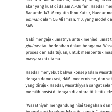
akar yang kuat di dalam Al-Qur’an. Haedar me
Baqarah: 143. Mengutip Ibnu Katsir, Haedar 
ummah
dalam QS Ali Imran: 110, yang model 
SAW.
Nabi mengajak umatnya untuk menjadi umat t
ghuluw
atau berlebihan dalam beragama. Was
proses dan ada tujuan, untuk membentuk mas
masyarakat utama.
Haedar menyebut bahwa konsep Islam wasathi
dengan demokrasi, HAM, modernisme, dan se
yang dirujuk Haedar, wasathiyyah sangat sela
memilih posisi di tengah di antara titik-titik e
“Wasathiyah mengandung nilai tengahan dan t
berasal dari karakter Islam itu sendiri,” uja