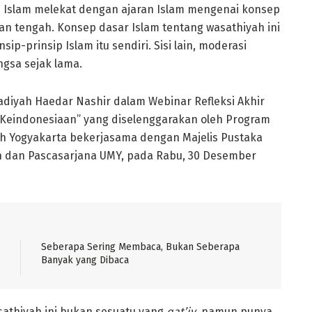
 Islam melekat dengan ajaran Islam mengenai konsep
alan tengah. Konsep dasar Islam tentang wasathiyah ini
ip-prinsip Islam itu sendiri. Sisi lain, moderasi
ngsa sejak lama.
iyah Haedar Nashir dalam Webinar Refleksi Akhir
Keindonesiaan” yang diselenggarakan oleh Program
ah Yogyakarta bekerjasama dengan Majelis Pustaka
 dan Pascasarjana UMY, pada Rabu, 30 Desember
Seberapa Sering Membaca, Bukan Seberapa
Banyak yang Dibaca
sathiyah ini bukan sesuatu yang
qat’iy
, namun punya