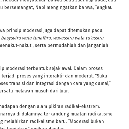
lu bersemangat, Nabi mengingatkan bahwa, “engkau
wa prinsip moderasi juga dapat ditemukan pada
,
basysyiru wala tunaffiru, wayassiru wala tu’assiru
.
menakut-nakuti, serta permudahlah dan janganlah
sip moderasi terbentuk sejak awal. Dalam proses
 terjadi proses yang interaktif dan moderat. “Suku
s transisi dan integrasi dengan cara yang damai,”
ersatu melawan musuh dari luar.
hadapan dengan alam pikiran radikal-ekstrem.
narnya di dalamnya terkandung muatan radikalisme
ng melahirkan radikalisme baru. “Moderasi bukan
si tengahan,” ungkap Haedar.