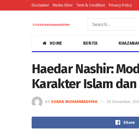
Disclaimer
Media Siber
Term & Condition
Privacy Policy
HOME
BERITA
KHAZANA
Haedar Nashir: Mod
Karakter Islam dan 
BY
SUARA MUHAMMADIYAH
30 Desember, 20
Share