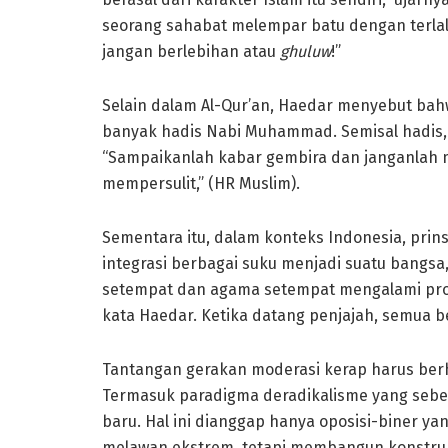
seorang sahabat melempar batu dengan terla
jangan berlebihan atau
ghuluw
!”
Selain dalam Al-Qur’an, Haedar menyebut bah
banyak hadis Nabi Muhammad. Semisal hadis
“Sampaikanlah kabar gembira dan janganlah 
mempersulit,” (HR Muslim).
Sementara itu, dalam konteks Indonesia, prin
integrasi berbagai suku menjadi suatu bangsa,
setempat dan agama setempat mengalami prose
kata Haedar. Ketika datang penjajah, semua b
Tantangan gerakan moderasi kerap harus ber
Termasuk paradigma deradikalisme yang sebe
baru. Hal ini dianggap hanya oposisi-biner ya
melawan ekstrem, tetapi membangun konstruk