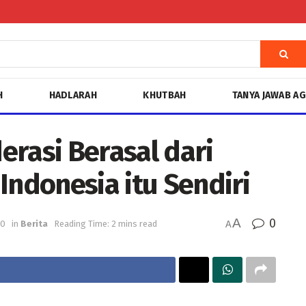
H
HADLARAH
KHUTBAH
TANYA JAWAB A
erasi Berasal dari
Indonesia itu Sendiri
A
0
20
in
Berita
Reading Time: 2 mins read
A