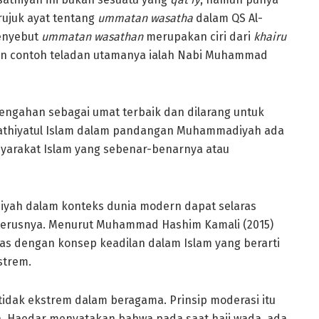
rujuk ayat tentang
ummatan wasatha
dalam QS Al-
menyebut
ummatan wasathan
merupakan ciri dari
khairu
dan contoh teladan utamanya ialah Nabi Muhammad
engahan sebagai umat terbaik dan dilarang untuk
athiyatul Islam dalam pandangan Muhammadiyah ada
yarakat Islam yang sebenar-benarnya atau
yah dalam konteks dunia modern dapat selaras
terusnya. Menurut Muhammad Hashim Kamali (2015)
ras dengan konsep keadilan dalam Islam yang berarti
kstrem.
idak ekstrem dalam beragama. Prinsip moderasi itu
rnya. Haedar menyatakan bahwa pada saat haji wada, ada