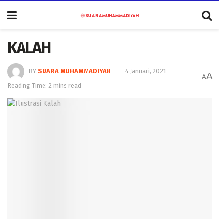
KALAH
BY
SUARA MUHAMMADIYAH
4 Januari, 2021
A
A
Reading Time: 2 mins read