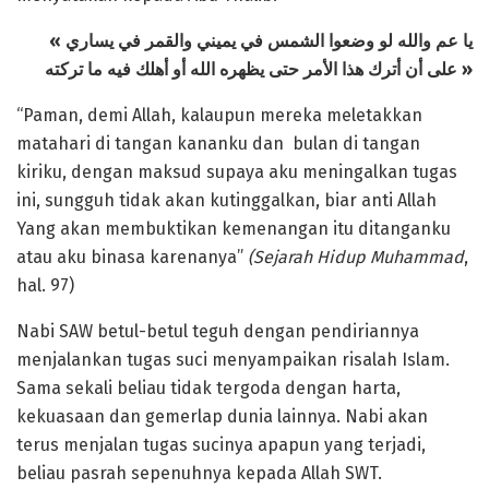
« يا عم والله
لو وضعوا الشمس في يميني والقمر في يساري
على أن أترك هذا الأمر حتى يظهره الله أو أهلك فيه ما تركته »
“Paman, demi Allah, kalaupun mereka meletakkan
matahari di tangan kananku dan bulan di tangan
kiriku, dengan maksud supaya aku meningalkan tugas
ini, sungguh tidak akan kutinggalkan, biar anti Allah
Yang akan membuktikan kemenangan itu ditanganku
atau aku binasa karenanya”
(Sejarah
Hidup Muhammad
,
hal. 97)
Nabi SAW betul-betul teguh dengan pendiriannya
menjalankan tugas suci menyampaikan risalah Islam.
Sama sekali beliau tidak tergoda dengan harta,
kekuasaan dan gemerlap dunia lainnya. Nabi akan
terus menjalan tugas sucinya apapun yang terjadi,
beliau pasrah sepenuhnya kepada Allah SWT.