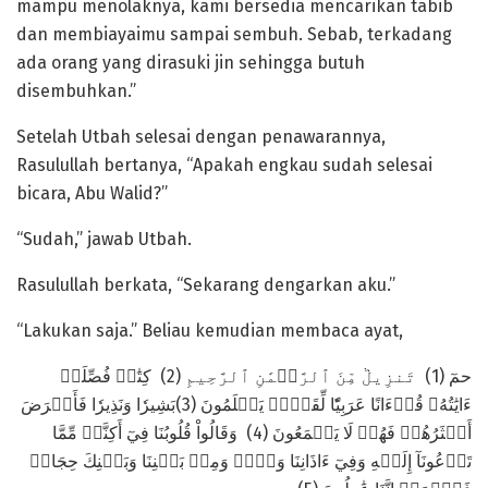
mampu menolaknya, kami bersedia mencarikan tabib
dan membiayaimu sampai sembuh. Sebab, terkadang
ada orang yang dirasuki jin sehingga butuh
disembuhkan.”
Setelah Utbah selesai dengan penawarannya,
Rasulullah bertanya, “Apakah engkau sudah selesai
bicara, Abu Walid?”
“Sudah,” jawab Utbah.
Rasulullah berkata, “Sekarang dengarkan aku.”
“Lakukan saja.” Beliau kemudian membaca ayat,
حمٓ (1) تَنزِيلٞ مِّنَ ٱلرَّحۡمَٰنِ ٱلرَّحِيمِ (2) كِتَٰبٞ فُصِّلَتۡ
ءَايَٰتُهُۥ قُرۡءَانًا عَرَبِيّٗا لِّقَوۡمٖ يَعۡلَمُونَ (3)بَشِيرٗا وَنَذِيرٗا فَأَعۡرَضَ
أَكۡثَرُهُمۡ فَهُمۡ لَا يَسۡمَعُونَ (4) وَقَالُواْ قُلُوبُنَا فِيٓ أَكِنَّةٖ مِّمَّا
تَدۡعُونَآ إِلَيۡهِ وَفِيٓ ءَاذَانِنَا وَقۡرٞ وَمِنۢ بَيۡنِنَا وَبَيۡنِكَ حِجَابٞ