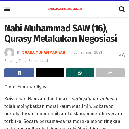
Nabi Muhammad SAW (16),
Qurasy Melakukan Negosiasi
BY
SUARA MUHAMMADIYAH
25 Februari, 2021
A
A
Reading Time: 3 mins read
Oleh : Yunahar Ilyas
Keislaman Hamzah dan Umar—
radhiyallahu ‘anhuma
telah meingkatkan moral kaum Muslimin. Sekarang
mereka berani menampilkan keislaman mereka secara
terbuka. Secara bersama-sama mereka mengiringkan
kedatangan Rasulullah memasuki Masjid Haram.