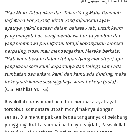
فَٱعۡمَلۡ إِنَّنَا عَٰمِلُونَ (5)
“Haa Miim. Diturunkan dari Tuhan Yang Maha Pemurah
lagi Maha Penyayang. Kitab yang dijelaskan ayat-
ayatnya, yakni bacaan dalam bahasa Arab, untuk kaum
yang mengetahui, yang membawa berita gembira dan
yang membawa peringatan, tetapi kebanyakan mereka
berpaling, tidak mau mendengarkan. Mereka berkata:
“Hati kami berada dalam tutupan (yang menutupi) apa
yang kamu seru kami kepadanya dan telinga kami ada
sumbatan dan an
tara
kami dan kamu ada dinding, maka
bekerjalah kamu; sesungguhnya kami bekerja (pula)
“.
(Q.S. Fushilat 41: 1-5)
Rasulullah terus membaca dan membaca ayat-ayat
tersebut, sementara Utbah menyimaknya dengan
serius. Dia menumpukkan kedua tangannya di belakang
punggung. Ketika sampai pada ayat sajdah, Raswulullah