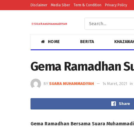
Disclaimer
Media Siber
Term & Condition
Privacy Policy
HOME
BERITA
KHAZANA
Gema Ramadhan S
BY
SUARA MUHAMMADIYAH
14 Maret, 2021
in
Share
Gema Ramadhan Bersama Suara Muhammadi