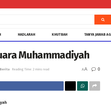
H
HADLARAH
KHUTBAH
TANYA JAWAB A
uara Muhammadiyah
A
0
Berita
Reading Time: 2 mins read
A
yah