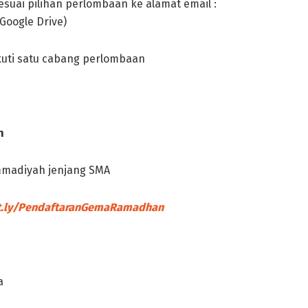
suai pilihan perlombaan ke alamat email :
Google Drive)
kuti satu cabang perlombaan
h
mmadiyah jenjang SMA
t.ly/PendaftaranGemaRamadhan
a