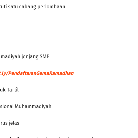
kuti satu cabang perlombaan
mmadiyah jenjang SMP
t.ly/PendaftaranGemaRamadhan
k Tartil
Nasional Muhammadiyah
rus jelas