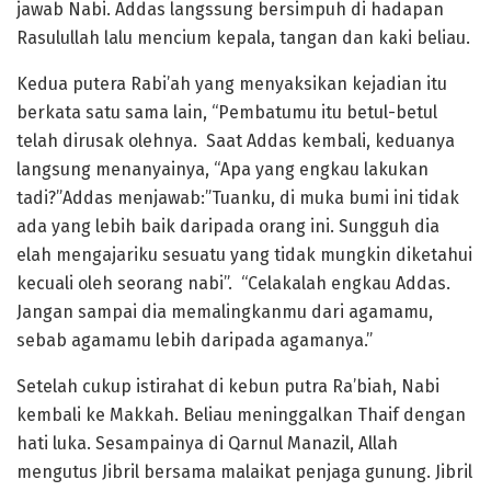
jawab Nabi. Addas langssung bersimpuh di hadapan
Rasulullah lalu mencium kepala, tangan dan kaki beliau.
Kedua putera Rabi’ah yang menyaksikan kejadian itu
berkata satu sama lain, “Pembatumu itu betul-betul
telah dirusak olehnya. Saat Addas kembali, keduanya
langsung menanyainya, “Apa yang engkau lakukan
tadi?”Addas menjawab:”Tuanku, di muka bumi ini tidak
ada yang lebih baik daripada orang ini. Sungguh dia
elah mengajariku sesuatu yang tidak mungkin diketahui
kecuali oleh seorang nabi”. “Celakalah engkau Addas.
Jangan sampai dia memalingkanmu dari agamamu,
sebab agamamu lebih daripada agamanya.”
Setelah cukup istirahat di kebun putra Ra’biah, Nabi
kembali ke Makkah. Beliau meninggalkan Thaif dengan
hati luka. Sesampainya di Qarnul Manazil, Allah
mengutus Jibril bersama malaikat penjaga gunung. Jibril