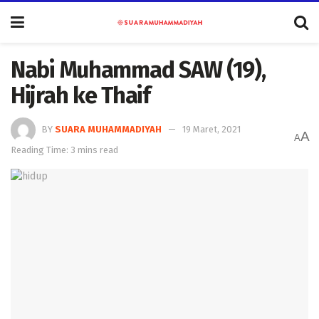
Nabi Muhammad SAW (19),
Hijrah ke Thaif
BY
SUARA MUHAMMADIYAH
19 Maret, 2021
A
A
Reading Time: 3 mins read