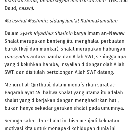
masalah serius, beliau segera melakukan salat”
(HR. Abu
Daud,
hasan
).
Ma’asyiral Muslimin, sidang jum’at Rahimakumullah
Dalam
Syarh Riyadhus Shalihin
karya Imam an-Nawawi
Shalat merupakan benteng jitu menghalau perbuatan
buruk (keji dan munkar), shalat merupakan hubungan
transenden
antara hamba dan Allah SWT, sehingga apa
yang dikeluhkan hamba, insyallah didengar olah Allah
SWT, dan disitulah pertolongan Allah SWT datang.
Menurut al-Qurthubi, dalam menafsirkan surat al-
Baqarah ayat 45, bahwa shalat yang utama itu adalah
shalat yang dikerjakan dengan menghadirkan hati,
bukan hanya sekedar gerakan shalat pada umumnya.
Semoga sabar dan shalat ini bisa menjadi kekuatan
motivasi kita untuk menapaki kehidupan dunia ini