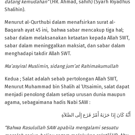
datang kemudahan”
(HR. Ahmad, sahih) (Syarh Riyadhus
Shalihin).
Menurut al-Qurthubi dalam menafsirkan surat al-
Baqarah ayat 45 ini, bahwa sabar mencakup tiga hal;
sabar dalam melaksanakan ketaatan kepada Allah SWT,
sabar dalam meninggalkan maksiat, dan sabar dalam
menghadapi takdir Allah SWT.
Ma’asyiral Muslimin, sidang jum’at Rahimakumullah
Kedua ; Salat adalah sebab pertolongan Allah SWT,
Menurut Muhammad bin Shalih al ‘Utsaimin, salat dapat
menjadi penolong dalam setiap urusan dunia maupun
agama, sebagaimana hadis Nabi SAW :
أَنَّهُ كَانَ إِذَا حَزَبَهُ أَمْرُ فَزَع إِلَى الصَّلاَةِ
“Bahwa Rasulullah SAW apabila mengalami sesuatu