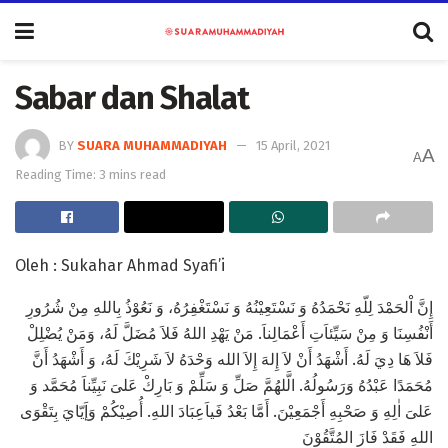
Sabar dan Shalat
BY
SUARA MUHAMMADIYAH
15 April, 2021
A
A
Reading Time: 3 mins read
Oleh : Sukahar Ahmad Syafi’i
إِنَّ اْلحَمْدَ لِلّهِ نَحْمَدُهُ وَ نَسْتَعِيْنُهُ وَ نَسْتَغْفِرُهُ، وَ نَعُوْذُ بِاللهِ مِنْ شُرُورِ
أَنْفُسِنَا وَ مِنْ سَيِّئاَتِ أَعْمَالِناَ. مَنْ يَهْدِ اللهُ فَلاَ مُضَلَّ لَهُ، وَمَنْ يُضْلِلْ
فَلاَ هَا دِيَ لَهُ. أَشْهَدُ أَنْ لاَ إِلهَ إِلاَ الله وَحْدَهُ لاَ شَرِيْكَ لَهُ، وَ أَشْهَدُ أَنَّ
مُحَمَدًا عَبْدُهُ وَرَسُولُهُ. الَّلهُمَّ صَلِّ وَ سَلِّمْ وَ بَارِكْ عَلىَ نَبِيِّناَ مُحَمَّد وَ
عَلىَ اٰلِهِ وَ صَحْبِهِ أَجْمَعِيْنَ. أَمَّا بَعْدُ فَياَعِبَادَ اللهِ. أُصِيْكُمْ وَإَيّايَ بِتَقْوَى
اللهِ فَقَدْ فَازَ المُتَّقُوْنَ