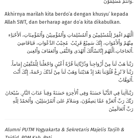
وَأَنْتُمْ مُسْلِمُوْنَ.
Akhirnya marilah kita berdo’a dengan khusyu’ kepada
Allah SWT, dan berharap agar do’a kita dikabulkan.
اَلَّلهُمَ اغْفِرْ لِلْمُسْلِمِيْنَ وَ اْلمُسْلِمَاتِ وَاْلمُؤْمِنِيْنَ وَاْلمُؤْمِنَاتِ، اَلأَحْيَاِء
مِنْهُمْ وَاْلأَمْوَاتِ، إِنَّكَ سَمِيْعٌ قَرِيْبٌ مُجِيْبُ الدَّعْوَاتِ، فَيَاقَاضِيَ
اْلحَاجَاتِ.اَلَّلهُمَ إِنَّانَسْأَلُكَ اْلهُدَى وَالتُّقَى وَاْلعَفَافَ وَاْلغِنىَ.
رَبَّناَ هَبْ لَناَ مِنْ أَزْوَاجِناَ وَذُرَّيَّاتِناَ قُرَّةً أَعْيُنٍ وَاجْعَلْناَ لِلْمُتَّقِيْنَ إِمَاماً.
رَبَّناَ لاَ تُزِغْ قُلُوْبَناَ بَعْدَ إِذْ هَدَيْتَناَ وَهَبْ لَناَ مِنْ لَدُنْكَ رَحْمَةً، إِنَّكَ أَنْتَ
اْلوَهَّابُ.
رَبَّناَاٰتِناَ فِي الدُّنْياَ حَسَنَةً وَفِى اْلأٰخِرَةِ حَسَنَةً وَقِناَ عَذَابَ النَّارِ. سُبْحَانَ
رَبِّكَ رَبِّ اْلعَزَّةِ عَمَّا يَصِفُوْنَ، وَسَلاَمٌ عَلىَ اْلمُرْسَلِيْنَ، وَاْلحَمْدُ لِلّهِ
رَبِّ اْلعَالَمِيْنَ
Alumni PUTM Yogyakarta & Sekretaris Majelis Tarjih &
Tajdid PDM Kab. Pati