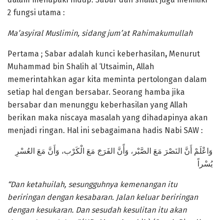
2 fungsi utama :
Ma’asyiral Muslimin, sidang jum’at Rahimakumullah
Pertama ; Sabar adalah kunci keberhasilan
,
Menurut
Muhammad bin Shalih al ‘Utsaimin, Allah
memerintahkan agar kita meminta pertolongan dalam
setiap hal dengan bersabar. Seorang hamba jika
bersabar dan menunggu keberhasilan yang Allah
berikan maka niscaya masalah yang dihadapinya akan
menjadi ringan. Hal ini sebagaimana hadis Nabi SAW :
وَاعْلَمْ أَنَّ النَصْرَ مَعَ الصَّبْر، وَأًنَّ الفَرَجَ مَعَ الْكَرْب، وَأَنَّ مَعَ العُسْرِ
يُسْراً
“Dan ketahuilah, sesungguhnya kemenangan itu
beriringan dengan kesabaran. Jalan keluar beriringan
dengan kesukaran. Dan sesudah kesulitan itu akan