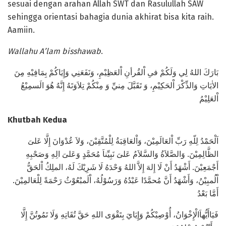
sesuai dengan arahan Allah SWT dan Rasulullah SAW
sehingga orientasi bahagia dunia akhirat bisa kita raih.
Aamiin.
Wallahu A’lam bisshawab
.
بَارَكَ اللهُ لِي وَلَكُمْ فىِ اْلقُرأنِ اْلعَظِيْمِ، وَنَفَعَنِي وَإِيَاكُمْ بِمَافِيْهِ مِنَ
الاٰيَاتِ وَالذِّكْرَ اْلحَكِيْمِ، وَ تَقَبَّلَ مِنيِّ وَ مِنْكُمْ تِلاَوَتَهُ إِنَّهُ هُوَ الَسمِيْعُ
اْلعَلِيْمُ
Khutbah Kedua
اَلْحَمْدُ لِلّهِ رَبِّ اْلعَالَمِيْنَ، وَاْلعَاقِبَةُ لِلْمُتَّقِيْنَ، وَلاَ عُدْوَانَ إِلَّا عَلىَ
الظَّالِمِيْنَ. وَالصَّلاَةُ وَالسَّلاَمُ عَلىَ نَبِيِّناَ مُحَمَّدٍ وَعَلىَ الِهِ وَصَحْبِهِ
أَجْمَعِيْنَ. أَشْهَدُ أَنْ لَا إِلهَ إِلاَّ اللهُ وَحْدَهُ لَا شَرِيْكَ لَهُ، الملِكُ اْلحَقُّ
اْلُمبِيْنُ، وَأَشْهَدُ أَنَّ مُحمَّدًا عَبْدُهُ وَرَسُوْلُهُ، اْلَمبْعُوْثُ رَحْمَةً لِلْعَالمِيْنَ.
أَمَّا بَعْدُ
فَيَاأَيُّهاَالْإِخْوَانُ، أُوْصِيْكُمْ وَإِيَايَ بِتَقْوَى اللهِ حَقَّ تُقَاتِهِ وَلَا تَمُوتُنَّ إِلَّا